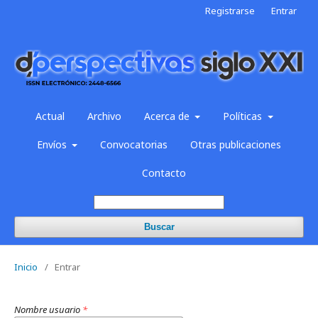
Registrarse
Entrar
Actual
Archivo
Acerca de
Políticas
Envíos
Convocatorias
Otras publicaciones
Contacto
Buscar
Inicio
/
Entrar
Nombre usuario
*