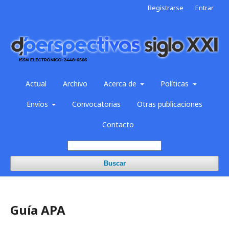
Registrarse
Entrar
Actual
Archivo
Acerca de
Políticas
Envíos
Convocatorias
Otras publicaciones
Contacto
Buscar
Guía APA