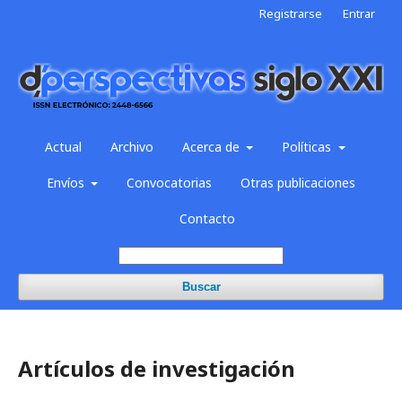
Registrarse
Entrar
Actual
Archivo
Acerca de
Políticas
Envíos
Convocatorias
Otras publicaciones
Contacto
Buscar
Artículos de investigación