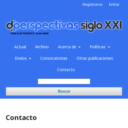
Registrarse
Entrar
Actual
Archivo
Acerca de
Políticas
Envíos
Convocatorias
Otras publicaciones
Contacto
Buscar
Contacto